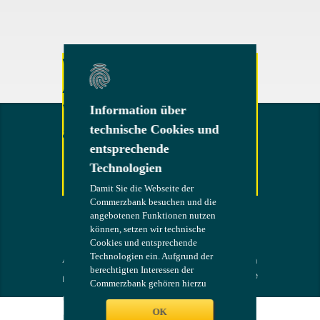
Weitere Fragen oder
Anregungen?
Wenden Sie sich gerne
Information über
Information über
technische Cookies und
technische Cookies und
an uns!
entsprechende
entsprechende
Technologien
Technologien
Damit Sie die Webseite der
Damit Sie die Webseite der
Commerzbank besuchen und die
Commerzbank besuchen und die
Kontakt
angebotenen Funktionen nutzen
angebotenen Funktionen nutzen
können, setzen wir technische
können, setzen wir technische
Cookies und entsprechende
Cookies und entsprechende
Technologien ein. Aufgrund der
Technologien ein. Aufgrund der
AGB
Die Bank an
COMMERZB
berechtigten Interessen der
berechtigten Interessen der
Ihrer Seite
ANK
Impressum
Commerzbank gehören hierzu
Commerzbank gehören hierzu
technisch erforderliche Cookies und
technisch erforderliche Cookies und
Compliance
Technologien zur Authentifizierung,
Technologien zur Authentifizierung,
OK
OK
Recht